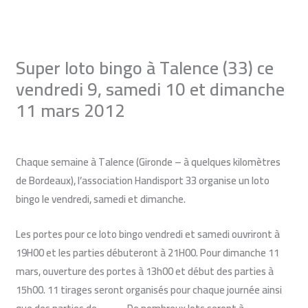
Aller
au
contenu
Super loto bingo à Talence (33) ce
vendredi 9, samedi 10 et dimanche
11 mars 2012
Laisser un commentaire
/
Blog du loto bingo
/ Par
Monique
Chaque semaine à Talence (Gironde – à quelques kilomètres
de Bordeaux), l’association Handisport 33 organise un loto
bingo le vendredi, samedi et dimanche.
Les portes pour ce loto bingo vendredi et samedi ouvriront à
19H00 et les parties débuteront à 21H00. Pour dimanche 11
mars, ouverture des portes à 13h00 et début des parties à
15h00. 11 tirages seront organisés pour chaque journée ainsi