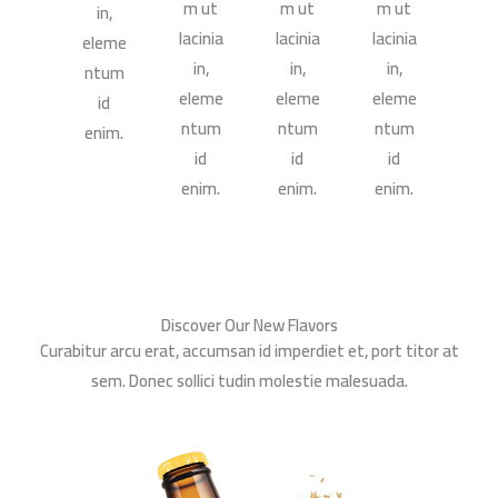
m ut
m ut
m ut
in,
lacinia
lacinia
lacinia
eleme
in,
in,
in,
ntum
eleme
eleme
eleme
id
ntum
ntum
ntum
enim.
id
id
id
enim.
enim.
enim.
Discover Our New Flavors
Curabitur arcu erat, accumsan id imperdiet et, port titor at
sem. Donec sollici tudin molestie malesuada.