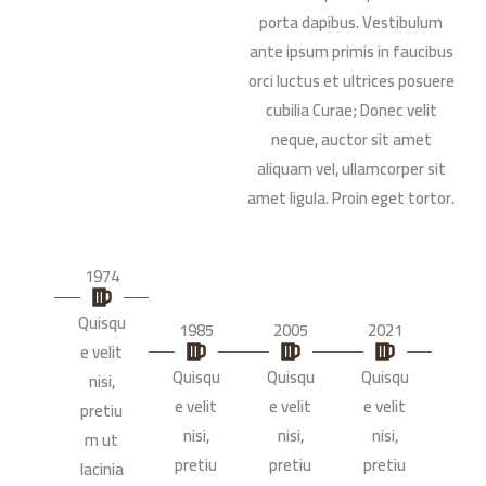
porta dapibus. Vestibulum
ante ipsum primis in faucibus
orci luctus et ultrices posuere
cubilia Curae; Donec velit
neque, auctor sit amet
aliquam vel, ullamcorper sit
amet ligula. Proin eget tortor.
1974
Quisqu
1985
2005
2021
e velit
Quisqu
Quisqu
Quisqu
nisi,
e velit
e velit
e velit
pretiu
nisi,
nisi,
nisi,
m ut
pretiu
pretiu
pretiu
lacinia