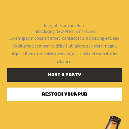
Aller
au
contenu
Biergut Premium Beer
Introducing New Premium Flavors
Lorem ipsum dolor sit amet, consectetur adipiscing elit, sed
do eiusmod tempor incididunt ut labore et dolore magna
aliqua. Ut enim ad minim veniam, quis nostrud exercitation
ullamco.
Host a Party
Restock Your Pub