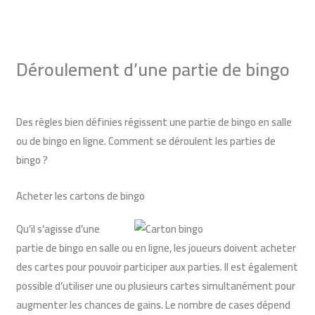
Aller
au
contenu
Déroulement d’une partie de bingo
Laisser un commentaire
/
Blog du loto bingo
/ Par
Monique
Des règles bien définies régissent une
partie de bingo en salle
ou de bingo en ligne
. Comment se déroulent les parties de
bingo ?
Acheter les cartons de bingo
Qu’il s’agisse d’une
partie de bingo en salle ou en ligne, les joueurs doivent acheter
des cartes pour pouvoir participer aux parties. Il est également
possible d’utiliser une ou plusieurs cartes simultanément pour
augmenter les chances de gains. Le nombre de cases dépend