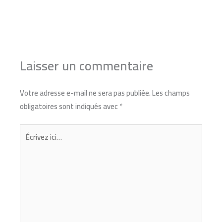
←
Article précédent
Article suivant
→
Laisser un commentaire
Votre adresse e-mail ne sera pas publiée.
Les champs
obligatoires sont indiqués avec
*
Écrivez
ici…