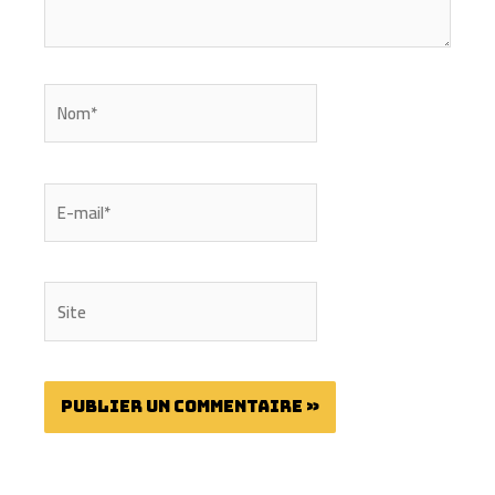
Nom*
E-
mail*
Site