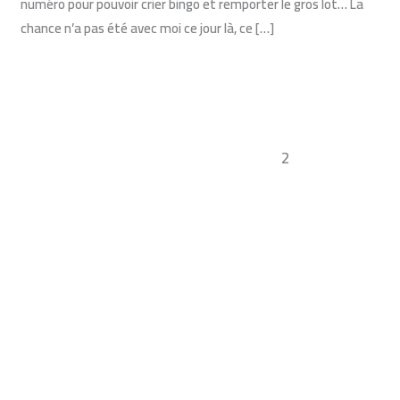
soirée
numéro pour pouvoir crier bingo et remporter le gros lot… La
chance n’a pas été avec moi ce jour là, ce […]
Lire la suite »
←
Précédent
1
2