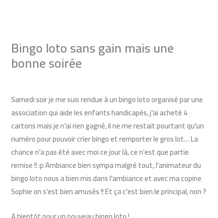
Aller
au
contenu
Bingo loto sans gain mais une
bonne soirée
Laisser un commentaire
/
Blog du loto bingo
/ Par
Monique
Samedi soir je me suis rendue à un
bingo loto
organisé par une
association qui aide les enfants handicapés, j’ai acheté 4
cartons mais je n’ai rien gagné, il ne me restait pourtant qu’un
numéro pour pouvoir crier bingo et remporter le gros lot… La
chance n’a pas été avec moi ce jour là, ce n’est que partie
remise !! :p Ambiance bien sympa malgré tout, l’animateur du
bingo loto nous a bien mis dans l’ambiance et avec ma copine
Sophie on s’est bien amusés !! Et ça c’est bien le principal, non ?
A bientôt pour un nouveau bingo loto !