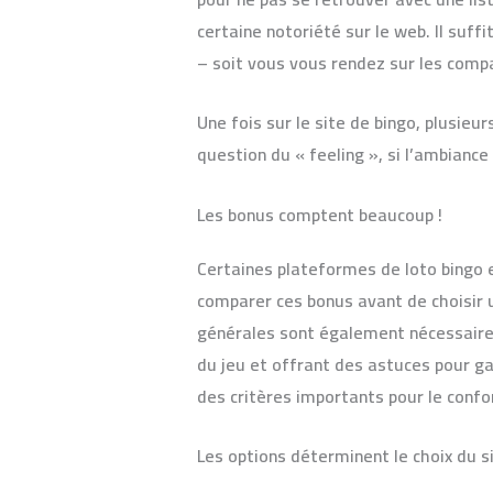
certaine notoriété sur le web. Il suffi
– soit vous vous rendez sur les compa
Une fois sur le site de bingo, plusieurs
question du « feeling », si l’ambiance 
Les bonus comptent beaucoup !
Certaines plateformes de loto bingo e
comparer ces bonus avant de choisir u
générales sont également nécessaires
du jeu et offrant des astuces pour gag
des critères importants pour le confo
Les options déterminent le choix du s