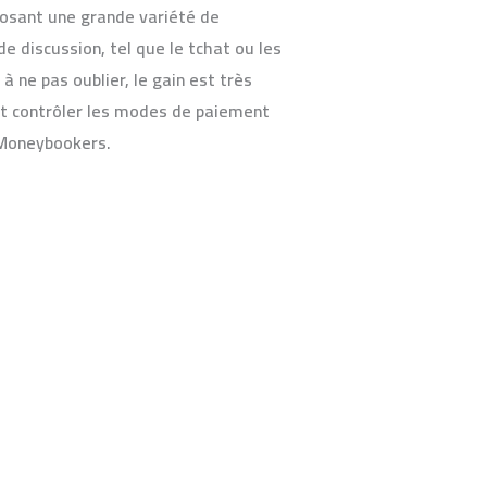
osant une grande variété de
e discussion, tel que le tchat ou les
 ne pas oublier, le gain est très
faut contrôler les modes de paiement
 Moneybookers.
Article suivant
→