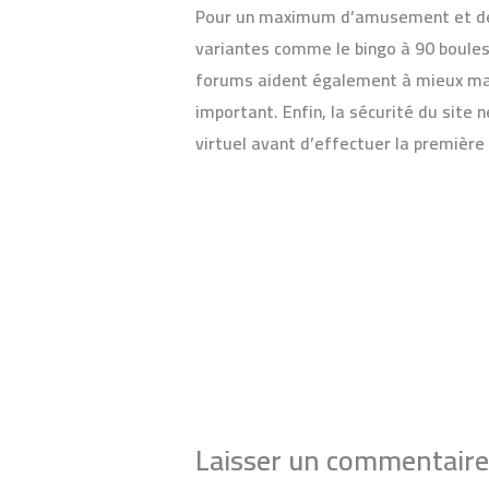
Pour un maximum d’amusement et de s
variantes comme le bingo à 90 boules 
forums aident également à mieux maîtri
important. Enfin, la sécurité du site 
virtuel avant d’effectuer la premièr
←
Article précédent
Laisser un commentaire