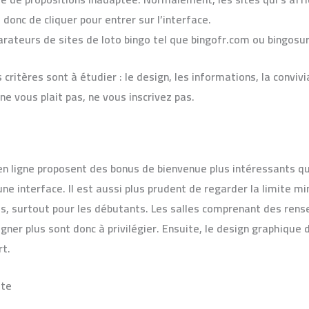
t donc de cliquer pour entrer sur l’interface.
rateurs de sites de loto bingo tel que bingofr.com ou bingosur
 critères sont à étudier : le design, les informations, la convivial
ne vous plait pas, ne vous inscrivez pas.
n ligne proposent des bonus de bienvenue plus intéressants que
ne interface. Il est aussi plus prudent de regarder la limite m
, surtout pour les débutants. Les salles comprenant des rens
ner plus sont donc à privilégier. Ensuite, le design graphique d
rt.
ite