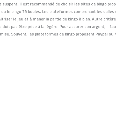
uspens, il est recommandé de choisir les sites de bingo prop
ou le bingo 75 boules. Les plateformes comprenant les salles d
ser le jeu et à mener la partie de bingo à bien. Autre critère à
ne doit pas être prise à la légère. Pour assurer son argent, il 
e mise. Souvent, les plateformes de bingo proposent Paypal ou