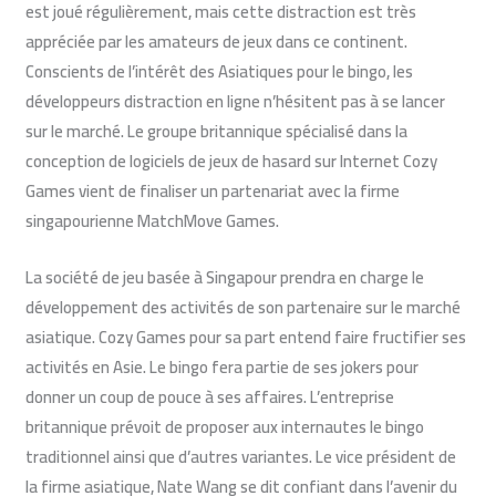
est joué régulièrement, mais cette distraction est très
appréciée par les amateurs de jeux dans ce continent.
Conscients de l’intérêt des Asiatiques pour le bingo, les
développeurs distraction en ligne n’hésitent pas à se lancer
sur le marché. Le groupe britannique spécialisé dans la
conception de logiciels de jeux de hasard sur Internet Cozy
Games vient de finaliser un partenariat avec la firme
singapourienne MatchMove Games.
La société de jeu basée à Singapour prendra en charge le
développement des activités de son partenaire sur le marché
asiatique. Cozy Games pour sa part entend faire fructifier ses
activités en Asie. Le bingo fera partie de ses jokers pour
donner un coup de pouce à ses affaires. L’entreprise
britannique prévoit de proposer aux internautes le bingo
traditionnel ainsi que d’autres variantes. Le vice président de
la firme asiatique, Nate Wang se dit confiant dans l’avenir du