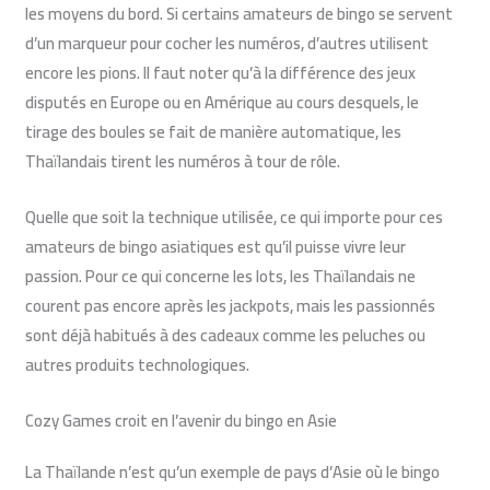
les moyens du bord. Si certains amateurs de bingo se servent
d’un marqueur pour cocher les numéros, d’autres utilisent
encore les pions. Il faut noter qu’à la différence des jeux
disputés en Europe ou en Amérique au cours desquels, le
tirage des boules se fait de manière automatique, les
Thaïlandais tirent les numéros à tour de rôle.
Quelle que soit la technique utilisée, ce qui importe pour ces
amateurs de bingo asiatiques est qu’il puisse vivre leur
passion. Pour ce qui concerne les lots, les Thaïlandais ne
courent pas encore après les jackpots, mais les passionnés
sont déjà habitués à des cadeaux comme les peluches ou
autres produits technologiques.
Cozy Games croit en l’avenir du bingo en Asie
La Thaïlande n’est qu’un exemple de pays d’Asie où le bingo