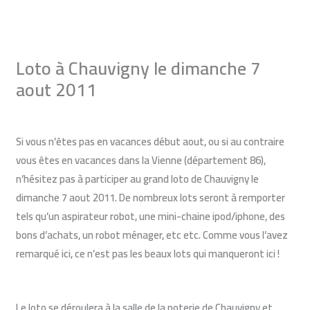
Aller
au
contenu
Loto à Chauvigny le dimanche 7
aout 2011
Laisser un commentaire
/
Blog du loto bingo
/ Par
Monique
Si vous n’êtes pas en vacances début aout, ou si au contraire
vous êtes en vacances dans la Vienne (département 86),
n’hésitez pas à participer au grand
loto de Chauvigny le
dimanche 7 aout 2011
. De nombreux lots seront à remporter
tels qu’un aspirateur robot, une mini-chaine ipod/iphone, des
bons d’achats, un robot ménager, etc etc. Comme vous l’avez
remarqué ici, ce n’est pas les beaux lots qui manqueront ici !
Le loto se déroulera à la salle de la poterie de Chauvigny et