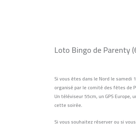
Aller
au
contenu
Loto Bingo de Parenty 
Laisser un commentaire
/
Blog du lot
Si vous êtes dans le Nord le samedi 
organisé par le comité des fêtes de P
Un téléviseur 55cm, un GPS Europe, u
cette soirée.
Si vous souhaitez réserver ou si vou