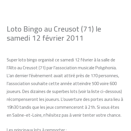
Aller
au
contenu
Loto Bingo au Creusot (71) le
samedi 12 février 2011
Laisser un commentaire
/
Blog du loto bingo
/ Par
Monique
Super loto bingo organisé ce
samedi 12 février à la salle de
l’Alto au Creusot
(71) par l’association musicale Polyphonia.
L’an dernier l’évènement avait attiré près de 170 personnes,
l’association souhaite cette année atteindre 500 voire 600
joueurs. Des dizaines de superbes lots (voir la liste ci-dessous)
récompenseront les joueurs. L’ouverture des portes aura lieu à
19h30 tandis que les jeux commenceront à 21h. Si vous êtes
en Saône-et-Loire, n’hésitez pas à venir tenter votre chance.
Les principaux lots à remporter :