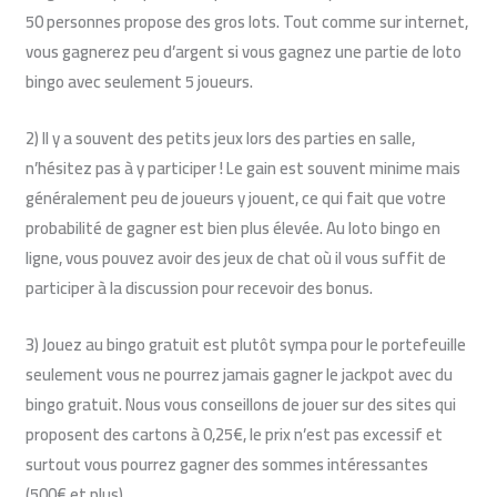
50 personnes propose des gros lots. Tout comme sur internet,
vous gagnerez peu d’argent si vous gagnez une partie de loto
bingo avec seulement 5 joueurs.
2) Il y a souvent des petits jeux lors des parties en salle,
n’hésitez pas à y participer ! Le gain est souvent minime mais
généralement peu de joueurs y jouent, ce qui fait que votre
probabilité de gagner est bien plus élevée. Au loto bingo en
ligne, vous pouvez avoir des jeux de chat où il vous suffit de
participer à la discussion pour recevoir des bonus.
3) Jouez au bingo gratuit est plutôt sympa pour le portefeuille
seulement vous ne pourrez jamais gagner le jackpot avec du
bingo gratuit. Nous vous conseillons de jouer sur des sites qui
proposent des cartons à 0,25€, le prix n’est pas excessif et
surtout vous pourrez gagner des sommes intéressantes
(500€ et plus).