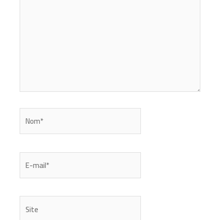
Nom*
E-
mail*
Site