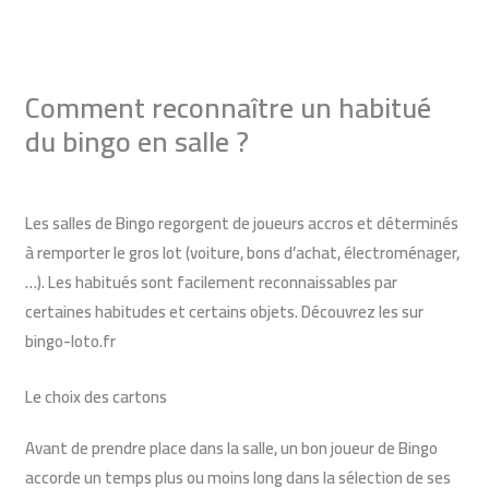
Aller
au
contenu
Comment reconnaître un habitué
du bingo en salle ?
Laisser un commentaire
/
Blog du loto bingo
/ Par
Monique
Les salles de Bingo regorgent de joueurs accros et déterminés
à remporter le gros lot (voiture, bons d’achat, électroménager,
…). Les habitués sont facilement reconnaissables par
certaines habitudes et certains objets. Découvrez les sur
bingo-loto.fr
Le choix des cartons
Avant de prendre place dans la salle, un bon joueur de Bingo
accorde un temps plus ou moins long dans la sélection de ses