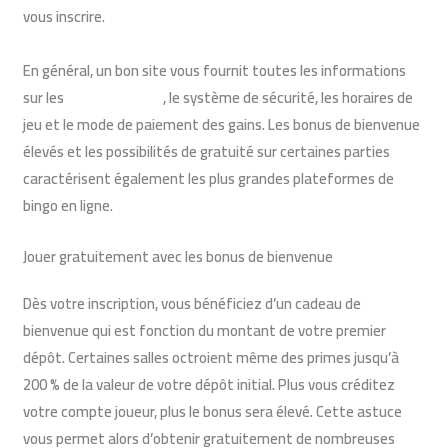
vous inscrire.
En général, un bon site vous fournit toutes les informations
sur les
règles du bingo
, le système de sécurité, les horaires de
jeu et le mode de paiement des gains. Les bonus de bienvenue
élevés et les possibilités de gratuité sur certaines parties
caractérisent également les plus grandes plateformes de
bingo en ligne.
Jouer gratuitement avec les bonus de bienvenue
Dès votre inscription, vous bénéficiez d’un cadeau de
bienvenue qui est fonction du montant de votre premier
dépôt. Certaines salles octroient même des primes jusqu’à
200 % de la valeur de votre dépôt initial. Plus vous créditez
votre compte joueur, plus le bonus sera élevé. Cette astuce
vous permet alors d’obtenir gratuitement de nombreuses