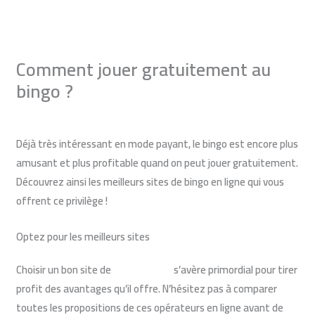
Aller
au
contenu
Comment jouer gratuitement au
bingo ?
Laisser un commentaire
/
Blog du loto bingo
/ Par
Monique
Déjà très intéressant en mode payant, le bingo est encore plus
amusant et plus profitable quand on peut jouer gratuitement.
Découvrez ainsi les meilleurs sites de bingo en ligne qui vous
offrent ce privilège !
Optez pour les meilleurs sites
Choisir un bon site de
jeux de bingo
s’avère primordial pour tirer
profit des avantages qu’il offre. N’hésitez pas à comparer
toutes les propositions de ces opérateurs en ligne avant de