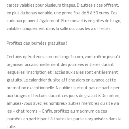
cartes valables pour plusieurs tirages. D’autres sites offrent,
en plus du bonus variable, une prime fixe de 5 à 50 euros. Ces
cadeaux peuvent également être convertis en grilles de bingo,
valables uniquement dans la salle qui vous les a offertes.
Profitez des journées gratuites !
Certains opérateurs, comme bingofr.com, vont même jusqu’à
organiser occasionnellement des journées entières durant
lesquelles l’inscription et l’accès aux salles sont entièrement
gratuits. Le calendrier du site affiche alors en avance cette
promotion exceptionnelle. N’oubliez surtout pas de participer
aux tirages effectués durant ces jours de gratuité. De même,
amusez-vous avec les nombreux autres membres du site via
les « chat rooms ». Enfin, profitez au maximum de ces
journées en participant à toutes les parties organisées dans la
salle.