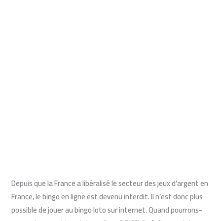
Aller
au
contenu
Blog du loto bingo
Quand pourrais-je jouer au bingo
Quand
pourrais-
loto en ligne ?
je
Laisser un commentaire
/
Blog du loto bingo
/
Monique
jouer
au
Depuis que la France a libéralisé le secteur des jeux d’argent en
bingo
France, le bingo en ligne est devenu interdit. Il n’est donc plus
loto
possible de jouer au bingo loto sur internet. Quand pourrons-