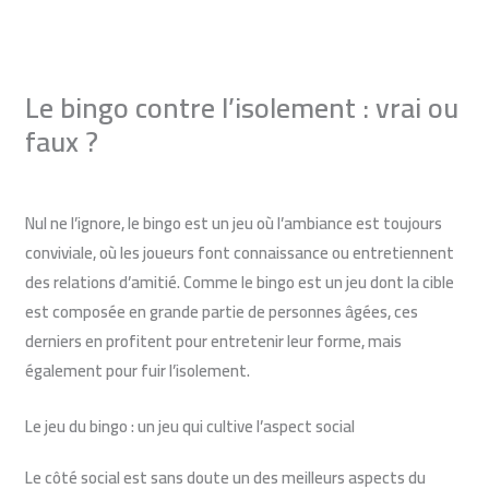
Aller
au
contenu
Le bingo contre l’isolement : vrai ou
faux ?
Laisser un commentaire
/
Blog du loto bingo
/ Par
Monique
Nul ne l’ignore, le
bingo est un jeu où l’ambiance est toujours
conviviale
, où les joueurs font connaissance ou entretiennent
des relations d’amitié. Comme le bingo est un jeu dont la cible
est composée en grande partie de personnes âgées, ces
derniers en profitent pour entretenir leur forme, mais
également pour fuir l’isolement.
Le jeu du bingo : un jeu qui cultive l’aspect social
Le côté social est sans doute un des meilleurs aspects du