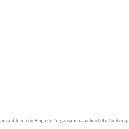
o Québec
o bingo
/
Monique
omouvant le jeu du Bingo de l’organisme canadien Loto Québec, p