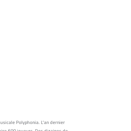
usicale Polyphonia. L’an dernier
ire 600 joueurs. Des dizaines de