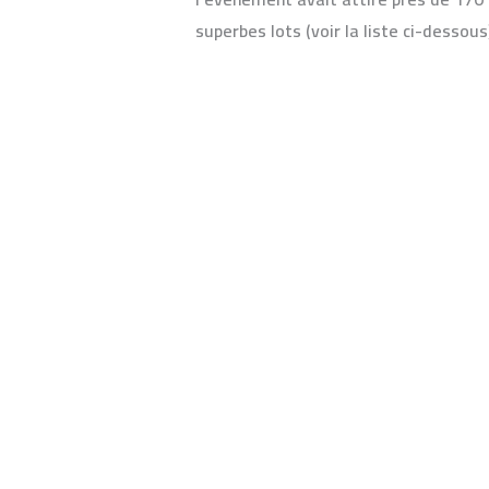
(71)
superbes lots (voir la liste ci-dessou
le
samedi
Lire la suite »
12
février
2011