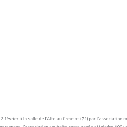
71) le samedi 12 février 2011
o bingo
/
Monique
 février à la salle de l’Alto au Creusot (71) par l’association m
personnes, l’association souhaite cette année atteindre 500 vo