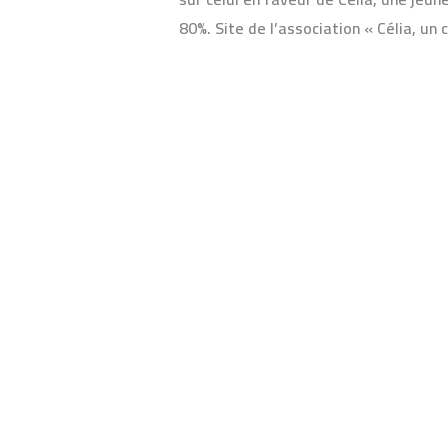
bingo
80%. Site de l’association « Célia, un
Lire la suite »