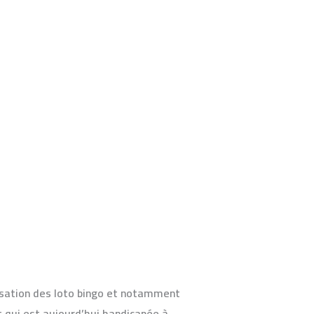
isation des loto bingo et notamment
et qui est aujourd’hui handicapée à