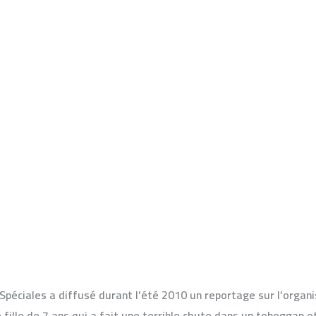
s
to bingo
o bingo
/
Monique
péciales a diffusé durant l’été 2010 un reportage sur l’organ
e fille de 7 ans qui a fait une terrible chute dans un toboggan 